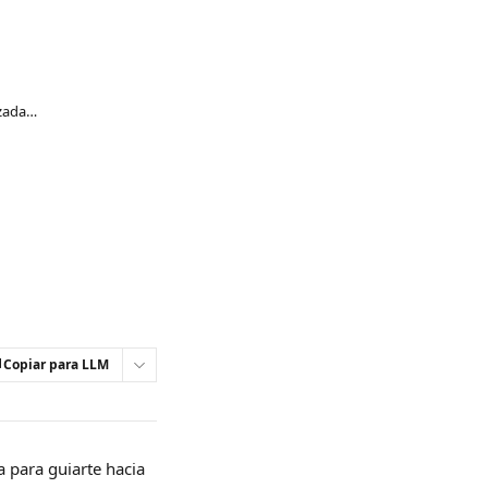
Welltory Premium: orientación personalizada, análisis de hábitos y mucho más
Copiar para LLM
 para guiarte hacia 