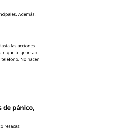
incipales. Además, 
asta las acciones 
ram que te generan 
l teléfono. No hacen 
 de pánico, 
o resacas: 