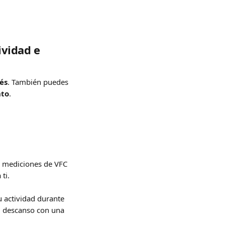
ividad e 
és
. También puedes 
nto
.
s mediciones de VFC 
ti.
u actividad durante 
l descanso con una 