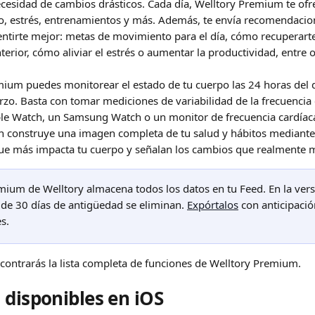
necesidad de cambios drásticos. Cada día, Welltory Premium te ofr
ño, estrés, entrenamientos y más. Además, te envía recomendacio
entirte mejor: metas de movimiento para el día, cómo recuperarte
nterior, cómo aliviar el estrés o aumentar la productividad, entre o
ium puedes monitorear el estado de tu cuerpo las 24 horas del día
rzo. Basta con tomar mediciones de variabilidad de la frecuencia 
le Watch, un Samsung Watch o un monitor de frecuencia cardíaca
n construye una imagen completa de tu salud y hábitos mediante a
ue más impacta tu cuerpo y señalan los cambios que realmente ma
mium de Welltory almacena todos los datos en tu Feed. En la versi
de 30 días de antigüedad se eliminan. 
Expórtalos
 con anticipaci
s.
contrarás la lista completa de funciones de Welltory Premium.
 disponibles en iOS