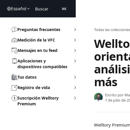
Ir al contenido principal
Español
Buscar
⌘
K
Preguntas frecuentes
Todas las coleccione
Wellt
Medición de la VFC
Mensajes en tu feed
orient
Aplicaciones y
anális
dispositivos compatibles
más
Tus datos
Registro de vida
Escrito por
Ma
Suscripción Welltory
7 de julio de 2
Premium
Welltory Premium e