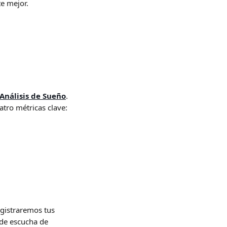
te mejor.
Análisis de Sueño
. 
tro métricas clave: 
egistraremos tus 
 de escucha de 