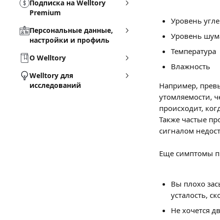
Подписка на Welltory
Premium
Уровень угле
Персональные данные,
Уровень шум
настройки и профиль
Температура
О Welltory
Влажность
Welltory для
исследований
Например, превы
утомляемости, ч
происходит, ког
Также частые пр
сигналом недост
Еще симптомы п
Вы плохо зас
усталость, с
Не хочется дв