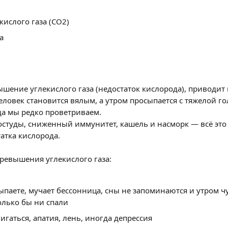
кислого газа (СО2)
а
шение углекислого газа (недостаток кислорода), приводит 
еловек становится вялым, а утром просыпается с тяжелой го
да мы редко проветриваем.
остуды, сниженный иммунитет, кашель и насморк — всё это
атка кислорода.
ревышения углекислого газа:
ыпаете, мучает бессонница, сны не запоминаются и утром чу
колько бы ни спали
игаться, апатия, лень, иногда депрессия