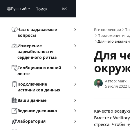
К основному содержимому
Pусский
Поиск
⌘
K
Часто задаваемые
Все коллекции
По
вопросы
Приложения и га
Измерение
Для ч
вариабельности
сердечного ритма
окру
Сообщения в вашей
ленте
Автор:
Mark
Подключение
5 июля 2022 г.
источников данных
Ваши данные
Ведение дневника
Качество воздух
Вместе с Welltor
Лаборатория
стресса. Чтобы 