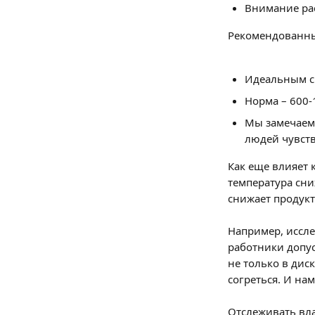
Внимание рас
Рекомендованны
Идеальным сч
Норма – 600-
Мы замечаем,
людей чувств
Как еще влияет 
температура сни
снижает продукт
Например, иссле
работники допус
не только в дис
согреться. И н
Отслеживать вла