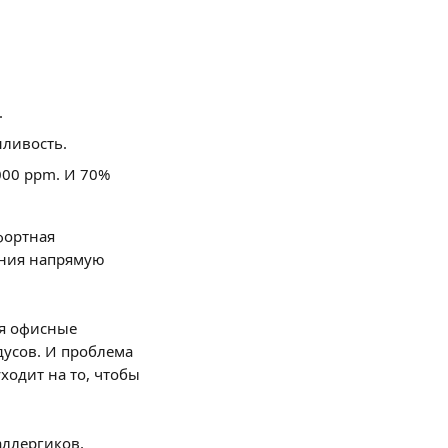
.
нливость.
00 ppm. И 70% 
фортная 
ения напрямую 
ия офисные 
дусов. И проблема 
ходит на то, чтобы 
ллергиков, 