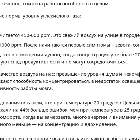
сеянное, снижена работоспособность в целом
е нормы уровня углекислого газа:
итается 450-600 ppm. Это свежий воздух на улице в городе
1000 ppm. После начинаются первые симптомы – зевота, со
 что в помещении душно, когда концентрация уже более 20
уют спад продуктивности и не могут сосредоточиться.
качество воздуха на нас: превышение уровня шума и неком
жают способность концентрироваться, а недостаток освещ
ивность работы мозга.
дования показали, что при температуре 20 градусов Цельс
кали на 44% больше ошибок, чем при температуре в 25 гра
комфорте. Когда вы замерзаете, много энергии и внимания у
амного меньше — на концентрацию и вдохновение.
жность и содержание пыли в воздухе важно особенно для а