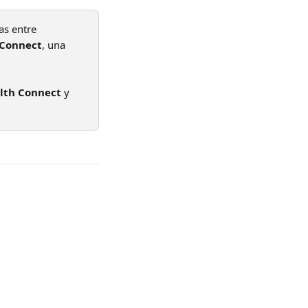
as entre 
 Connect
, una 
lth Connect
 y 