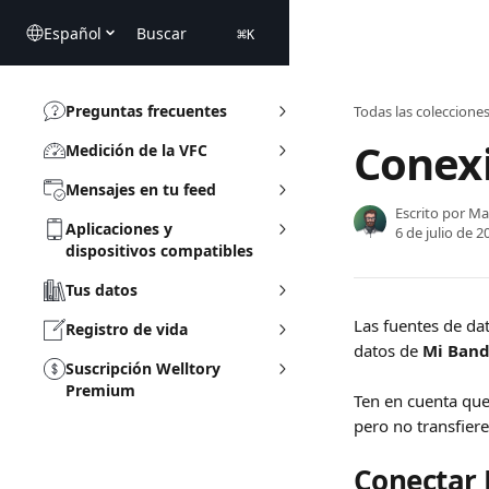
Ir al contenido principal
Español
Buscar
⌘
K
Preguntas frecuentes
Todas las coleccione
Conex
Medición de la VFC
Mensajes en tu feed
Escrito por
Ma
Aplicaciones y
6 de julio de 2
dispositivos compatibles
Tus datos
Las fuentes de da
Registro de vida
datos de 
Mi Ban
Suscripción Welltory
Premium
Ten en cuenta que
pero no transfiere
Conectar 