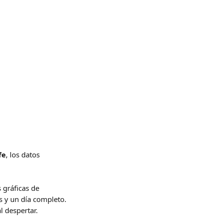
fe
, los datos 
 gráficas de 
s y un día completo. 
l despertar.