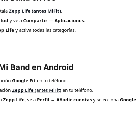
tala 
Zepp Life (antes MiFit)
.
alud
 y ve a 
Compartir
 — 
Aplicaciones
.
p Life
 y activa todas las categorías.
Mi Band en Android
cación 
Google Fit
 en tu teléfono.
cación 
Zepp Life
 (antes MiFit)
 en tu teléfono.
n 
Zepp Life
, ve a 
Perfil
 → 
Añadir cuentas
 y selecciona 
Google 