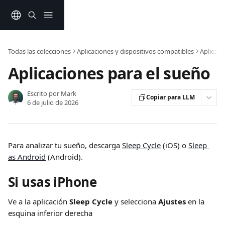
Ir al contenido principal
Todas las colecciones
Aplicaciones y dispositivos compatibles
Aplicac
Aplicaciones para el sueño
Escrito por
Mark
Copiar para LLM
6 de julio de 2026
Para analizar tu sueño, descarga 
Sleep Cycle
 (iOS) o 
Sleep 
as Android
 (Android).
Si usas iPhone
Ve a la aplicación 
Sleep Cycle
 y selecciona 
Ajustes
 en la 
esquina inferior derecha